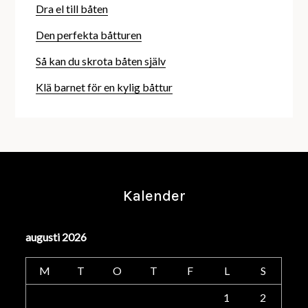
Dra el till båten
Den perfekta båtturen
Så kan du skrota båten själv
Klä barnet för en kylig båttur
Kalender
augusti 2026
M
T
O
T
F
L
S
1
2