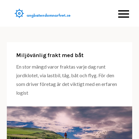
Skip
to
Allt om båtar, båtsporter
Angbatendomna
content
m.m.
Miljövänlig frakt med båt
En stor mängd varor fraktas varje dag runt
jordklotet, via lastbil, tåg, båt och flyg. För den
som driver företag är det viktigt med en erfaren
logist