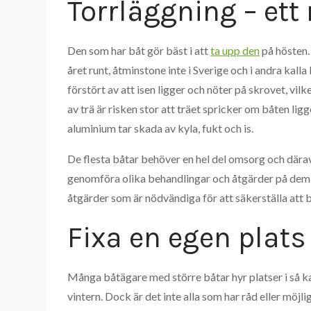
Torrläggning – ett
Den som har båt gör bäst i att
ta upp den
på hösten. 
året runt, åtminstone inte i Sverige och i andra kall
förstört av att isen ligger och nöter på skrovet, vil
av trä är risken stor att träet spricker om båten lig
aluminium tar skada av kyla, fukt och is.
De flesta båtar behöver en hel del omsorg
och därav
genomföra olika behandlingar och åtgärder på dem in
åtgärder som är nödvändiga för att säkerställa att b
Fixa en egen plats
Många båtägare med större båtar hyr platser i så k
vintern. Dock är det inte alla som har råd eller möjlig