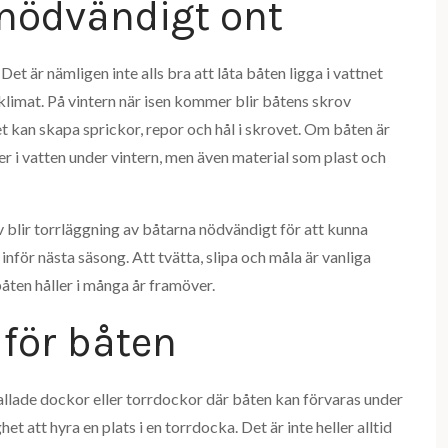
 nödvändigt ont
Det är nämligen inte alls bra att låta båten ligga i vattnet
a klimat. På vintern när isen kommer blir båtens skrov
ket kan skapa sprickor, repor och hål i skrovet. Om båten är
ger i vatten under vintern, men även material som plast och
 blir torrläggning av båtarna nödvändigt för att kunna
för nästa säsong. Att tvätta, slipa och måla är vanliga
åten håller i många år framöver.
 för båten
allade dockor eller torrdockor där båten kan förvaras under
het att hyra en plats i en torrdocka. Det är inte heller alltid