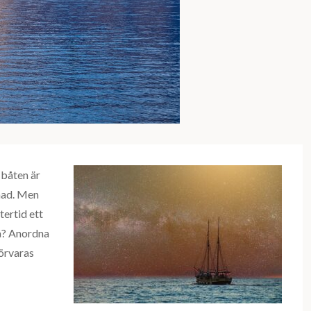
 båten är
dnad. Men
tertid ett
på? Anordna
förvaras