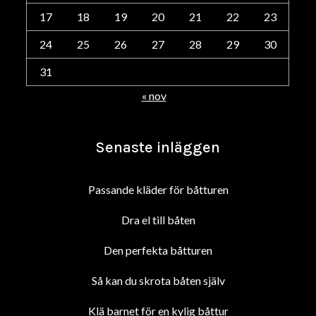
17
18
19
20
21
22
23
24
25
26
27
28
29
30
31
« nov
Senaste inläggen
Passande kläder för båtturen
Dra el till båten
Den perfekta båtturen
Så kan du skrota båten själv
Klä barnet för en kylig båttur