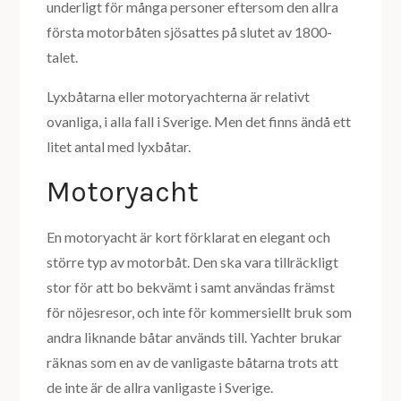
underligt för många personer eftersom den allra
första motorbåten sjösattes på slutet av 1800-
talet.
Lyxbåtarna eller motoryachterna är relativt
ovanliga, i alla fall i Sverige. Men det finns ändå ett
litet antal med lyxbåtar.
Motoryacht
En motoryacht är kort förklarat en elegant och
större typ av motorbåt. Den ska vara tillräckligt
stor för att bo bekvämt i samt användas främst
för nöjesresor, och inte för kommersiellt bruk som
andra liknande båtar används till. Yachter brukar
räknas som en av de vanligaste båtarna trots att
de inte är de allra vanligaste i Sverige.