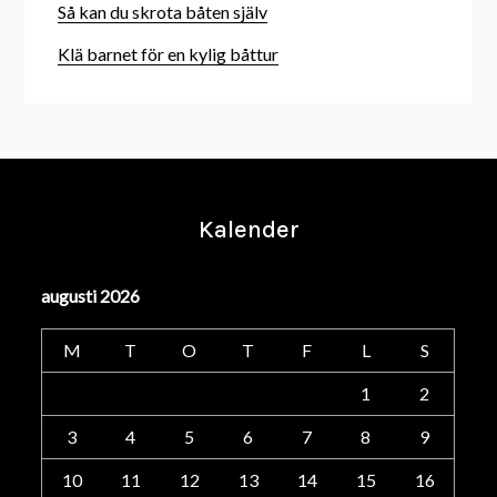
Så kan du skrota båten själv
Klä barnet för en kylig båttur
Kalender
augusti 2026
M
T
O
T
F
L
S
1
2
3
4
5
6
7
8
9
10
11
12
13
14
15
16