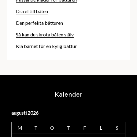
Dra el till båten
Den perfekta båtturen
Så kan du skrota båten själv
Klä barnet för en kylig båttur
Kalender
augusti 2026
M
T
O
T
F
L
S