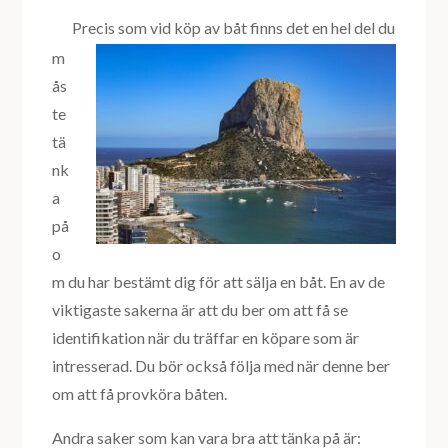
Precis som vid köp av båt finns det en hel del du
m
ås
te
tä
nk
a
på
o
m du har bestämt dig för att sälja en båt. En av de
viktigaste sakerna är att du ber om att få se
identifikation när du träffar en köpare som är
intresserad. Du bör också följa med när denne ber
om att få provköra båten.
Andra saker som kan vara bra att tänka på är: